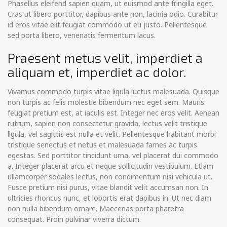
Phasellus eleifend sapien quam, ut euismod ante fringilla eget.
Cras ut libero porttitor, dapibus ante non, lacinia odio. Curabitur
id eros vitae elit feugiat commodo ut eu justo. Pellentesque
sed porta libero, venenatis fermentum lacus.
Praesent metus velit, imperdiet a
aliquam et, imperdiet ac dolor.
Vivamus commodo turpis vitae ligula luctus malesuada. Quisque
non turpis ac felis molestie bibendum nec eget sem. Mauris
feugiat pretium est, at iaculis est. Integer nec eros velit. Aenean
rutrum, sapien non consectetur gravida, lectus velit tristique
ligula, vel sagittis est nulla et velit. Pellentesque habitant morbi
tristique senectus et netus et malesuada fames ac turpis
egestas. Sed porttitor tincidunt urna, vel placerat dui commodo
a. Integer placerat arcu et neque sollicitudin vestibulum. Etiam
ullamcorper sodales lectus, non condimentum nisi vehicula ut.
Fusce pretium nisi purus, vitae blandit velit accumsan non. In
ultricies rhoncus nunc, et lobortis erat dapibus in. Ut nec diam
non nulla bibendum ornare. Maecenas porta pharetra
consequat. Proin pulvinar viverra dictum.