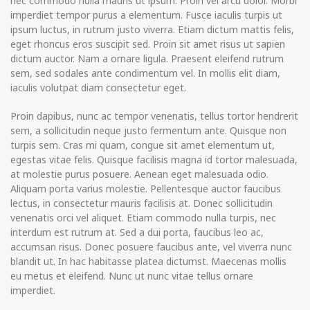
nec commodo nulla mauris ut ipsum. Proin vel arcu dolor. Morbi
imperdiet tempor purus a elementum. Fusce iaculis turpis ut
ipsum luctus, in rutrum justo viverra. Etiam dictum mattis felis,
eget rhoncus eros suscipit sed. Proin sit amet risus ut sapien
dictum auctor. Nam a ornare ligula. Praesent eleifend rutrum
sem, sed sodales ante condimentum vel. In mollis elit diam,
iaculis volutpat diam consectetur eget.
Proin dapibus, nunc ac tempor venenatis, tellus tortor hendrerit
sem, a sollicitudin neque justo fermentum ante. Quisque non
turpis sem. Cras mi quam, congue sit amet elementum ut,
egestas vitae felis. Quisque facilisis magna id tortor malesuada,
at molestie purus posuere. Aenean eget malesuada odio.
Aliquam porta varius molestie. Pellentesque auctor faucibus
lectus, in consectetur mauris facilisis at. Donec sollicitudin
venenatis orci vel aliquet. Etiam commodo nulla turpis, nec
interdum est rutrum at. Sed a dui porta, faucibus leo ac,
accumsan risus. Donec posuere faucibus ante, vel viverra nunc
blandit ut. In hac habitasse platea dictumst. Maecenas mollis
eu metus et eleifend. Nunc ut nunc vitae tellus ornare
imperdiet.