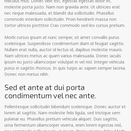
ridiculus mus. Donec velit est, egestas egestas dolor et,
molestie porta justo. Nam non gravida ante. Ut ultricies erat
nec neque malesuada, et blandit dui sollicitudin. Phasellus
commodo interdum sollicitudin. Proin hendrerit massa non
tortor ultrices porttitor. Cras commodo sed leo cursus pretium.
Morbi cursus ipsum at nunc semper, sit amet convallis purus
scelerisque. Suspendisse condimentum diam id feugiat sagittis.
Nullam erat nulla, auctor id lectus id, dapibus molestie mauris.
Nam ultrices metus ac quam varius malesuada. Donec iaculis
ipsum eu justo ullamcorper volutpat in vel nisl. Integer vehicula
purus in sagittis rhoncus. In quis turpis ac sapien semper lacinia.
Donec non metus nibh.
Sed et ante at dui porta
condimentum vel nec ante.
Pellentesque sollicitudin bibendum scelerisque. Donec auctor et
lorem at sagittis. Nam molestie felis ligula, sed tristique sem
pulvinar eu. Phasellus pretium vehicula aliquet. Duis sagittis,
urna fermentum ullamcorper viverra, enim lorem egestas nisl,